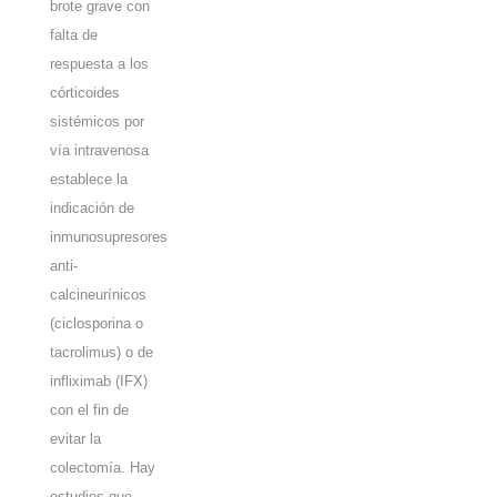
brote grave con
falta de
respuesta a los
córticoides
sistémicos por
vía intravenosa
establece la
indicación de
inmunosupresores
anti-
calcineurínicos
(ciclosporina o
tacrolimus) o de
infliximab (IFX)
con el fin de
evitar la
colectomía. Hay
estudios que