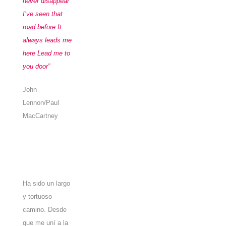
never disappear
I’ve seen that
road before It
always leads me
here Lead me to
you door”
John
Lennon/Paul
MacCartney
Ha sido un largo
y tortuoso
camino. Desde
que me uní a la