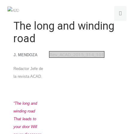
The long and winding
road
Rev_ACAD_2015_314_101
J. MENDOZA
Redactor Jefe de
la revista ACAD.
“The long and
winding road
That leads to
your door Will