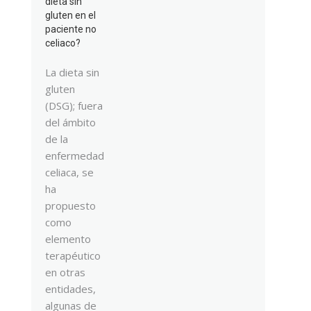
dieta sin
gluten en el
paciente no
celiaco?
La dieta sin
gluten
(DSG); fuera
del ámbito
de la
enfermedad
celiaca, se
ha
propuesto
como
elemento
terapéutico
en otras
entidades,
algunas de