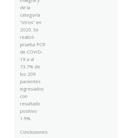
de la
categoría
“otros” en
2020. Se
realizó
prueba PCR
de COVID-
19 a al
73.7% de
los 209
pacientes
ingresados
con
resultado
positivo
1.9%.
Conclusiones: