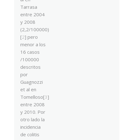
Tarrasa
entre 2004
y 2008
(2,2/100000)
[
2
] pero
menor a los
16 casos
/100000
descritos
por
Guagnozzi
et al en
Tomelloso[
3
]
entre 2008
y 2010. Por
otro lado la
incidencia
de colitis