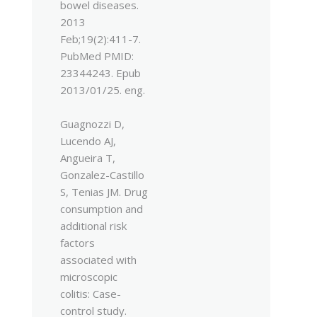
bowel diseases.
2013
Feb;19(2):411-7.
PubMed PMID:
23344243. Epub
2013/01/25. eng.
Guagnozzi D,
Lucendo AJ,
Angueira T,
Gonzalez-Castillo
S, Tenias JM. Drug
consumption and
additional risk
factors
associated with
microscopic
colitis: Case-
control study.