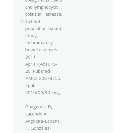
and lymphocytic
colitis in Terrassa,
2
Spain: a
population-based
study.
Inflammatory
bowel diseases.
2011
Apr;17(4):1015-
20. PubMed
PMID: 20878755.
Epub
2010/09/30. eng.
Guagnozzi D,
Lucendo AJ,
Angueira-Lapena
T, Gonzalez-