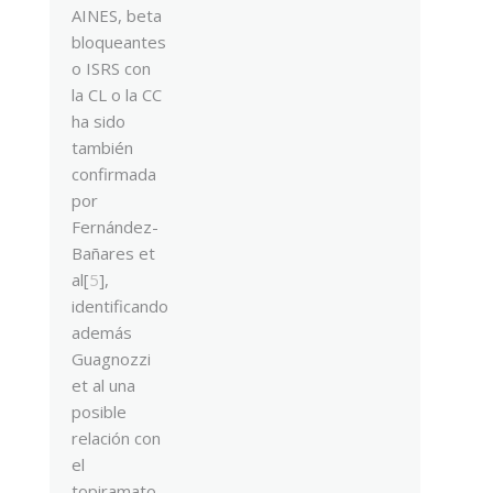
AINES, beta
bloqueantes
o ISRS con
la CL o la CC
ha sido
también
confirmada
por
Fernández-
Bañares et
al[
5
],
identificando
además
Guagnozzi
et al una
posible
relación con
el
topiramato