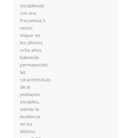
establecido
con una
frecuencia 3
veces
mayor en
los últimos
ocho años
habiendo
permanecido
las
características
de la
población
estables,
siendo la
incidencia
en los
últimos