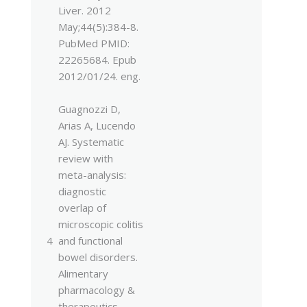
Liver. 2012
May;44(5):384-8.
PubMed PMID:
22265684. Epub
2012/01/24. eng.
Guagnozzi D,
Arias A, Lucendo
AJ. Systematic
review with
meta-analysis:
diagnostic
overlap of
microscopic colitis
4
and functional
bowel disorders.
Alimentary
pharmacology &
therapeutics.