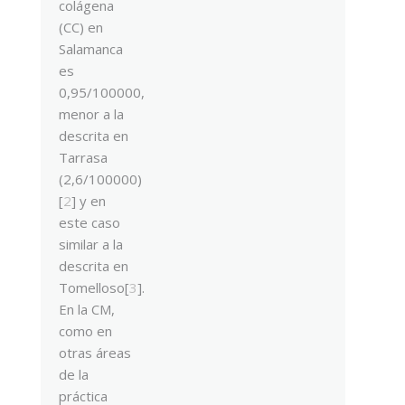
colágena
(CC) en
Salamanca
es
0,95/100000,
menor a la
descrita en
Tarrasa
(2,6/100000)
[
2
] y en
este caso
similar a la
descrita en
Tomelloso[
3
].
En la CM,
como en
otras áreas
de la
práctica