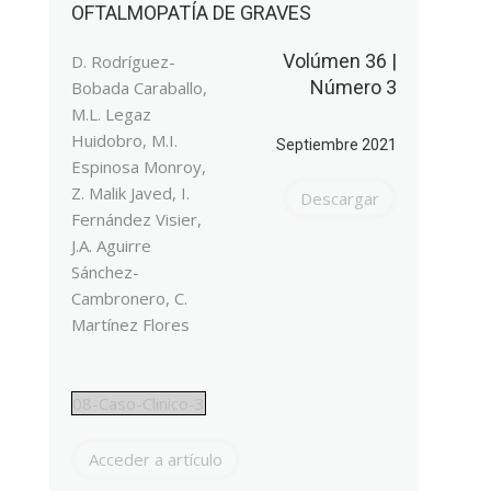
OFTALMOPATÍA DE GRAVES
Volúmen 36 |
D. Rodríguez-
Número 3
Bobada Caraballo,
M.L. Legaz
Huidobro, M.I.
Septiembre 2021
Espinosa Monroy,
Z. Malik Javed, I.
Descargar
Fernández Visier,
J.A. Aguirre
Sánchez-
Cambronero, C.
Martínez Flores
08-Caso-Clinico-3
Acceder a artículo