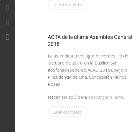
Leer completo
Revista
Contacto
Área Privada
ACTA de la última Asamblea General
2018
La asamblea tuvo lugar el viernes 19 de
Octubre de 2018 en la Basílica San
Ildefonso (sede de ACAD 2018), bajo la
Presidencia de Dña. Concepción Muños
Rosas.
Hacer clic aquí para
descargar el acta
.
Leer completo