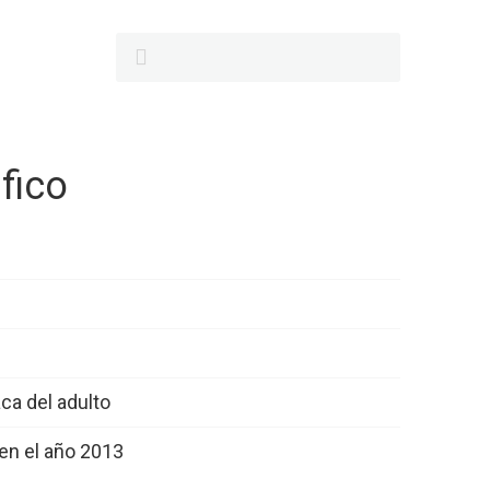
fico
13_Monografico_1
ca del adulto
13_Monografico_3
 en el año 2013
aca del adulto
13_Monografico_11