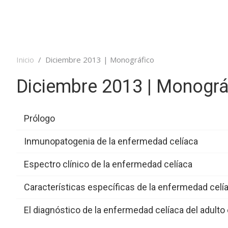
Inicio
Diciembre 2013 | Monográfico
Diciembre 2013 | Monográ
Prólogo
Inmunopatogenia de la enfermedad celíaca
Prólogo
Espectro clínico de la enfermedad celíaca
Isabel Polanco
Inmunopatogenia de la enfermedad celíaca
ACAD_Diciembre20
Características específicas de la enfermedad celía
C. Escudero-Hernández, E.
Espectro clínico de la enfermedad celíaca
ACAD_Diciembre20
Acceder a artículo
Arranz
El diagnóstico de la enfermedad celíaca del adulto
María Esteve Comas
Características específicas de la enfermedad celí
ACAD_Diciembre20