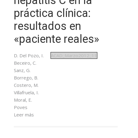
hepatitis C en la
práctica clínica:
resultados en
«paciente reales»
D. Del Pozo, I.
ACAD_Marzo2012_11
Beceiro, C.
Sanz, G.
Borrego, B.
Costero, M.
Villafruela, I.
Moral, E.
Poves
Leer más