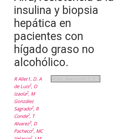
insulina y biopsia
hepática en
pacientes con
hígado graso no
alcohólico.
R Aller1, D. A
ACAD_Marzo2012_5_1
2
de Luis
, O
2
Izaola
, M
González
2
Sagrado
, R
2
Conde
, T
3
Alvarez
, D
2
Pacheco
, MC
2
Velasco
, J.M