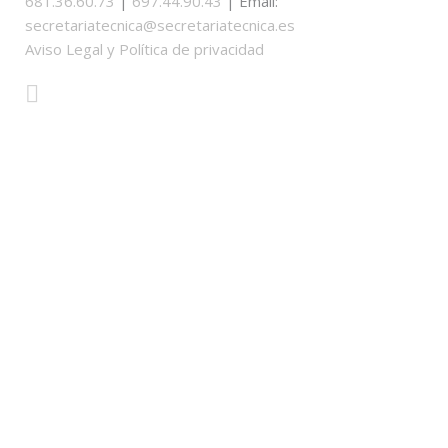
681.36.60.73
|
697.44.90.43
| Email:
secretariatecnica@secretariatecnica.es
Aviso Legal y Política de privacidad