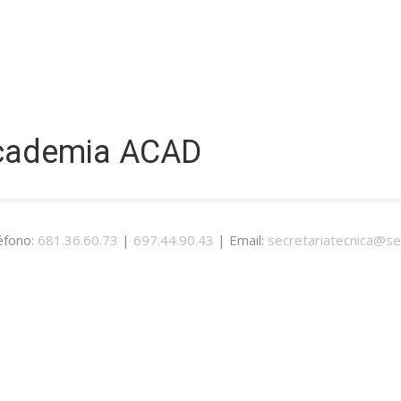
Academia ACAD
éfono:
681.36.60.73
|
697.44.90.43
| Email:
secretariatecnica@se