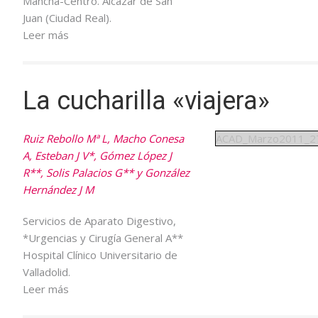
Mancha-Centro. Alcázar de San
Juan (Ciudad Real).
Leer más
La cucharilla «viajera»
Ruiz Rebollo Mª L, Macho Conesa
ACAD_Marzo2011_2
A, Esteban J V*, Gómez López J
R**, Solis Palacios G** y González
Hernández J M
Servicios de Aparato Digestivo,
*Urgencias y Cirugía General A**
Hospital Clínico Universitario de
Valladolid.
Leer más