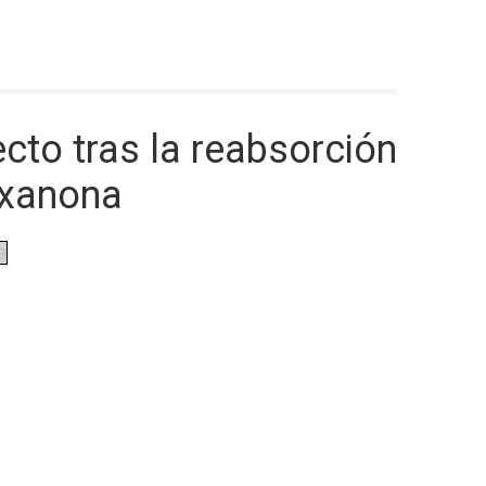
to tras la reabsorción
oxanona
9