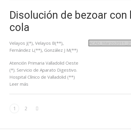
Disolución de bezoar con
cola
Velayos J(*), Velayos B(**),
ACAD_Marzo2011_2
Fernández L(**), González J M(**)
Atención Primaria Valladolid Oeste
(*). Servicio de Aparato Digestivo.
Hospital Clínico de Valladolid (**)
Leer más
1
2