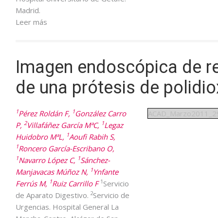
Madrid.
Leer más
Imagen endoscópica de rec
de una prótesis de polidi
1
1
Pérez Roldán F,
González Carro
ACAD_Marzo2011_2
2
1
P,
Villafáñez García MªC,
Legaz
1
Huidobro MªL,
Aoufi Rabih S,
1
Roncero García-Escribano O,
1
1
Navarro López C,
Sánchez-
1
Manjavacas Múñoz N,
Ynfante
1
1
Ferrús M,
Ruiz Carrillo F
Servicio
2
de Aparato Digestivo.
Servicio de
Urgencias. Hospital General La