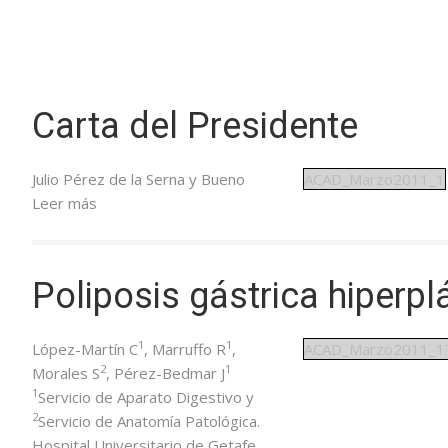
Carta del Presidente
Julio Pérez de la Serna y Bueno
ACAD_Marzo2011_1
Leer más
Poliposis gástrica hiperpl
1
1
López-Martín C
, Marruffo R
,
ACAD_Marzo2011_1
2
1
Morales S
, Pérez-Bedmar J
1
Servicio de Aparato Digestivo y
2
Servicio de Anatomía Patológica.
Hospital Universitario de Getafe.