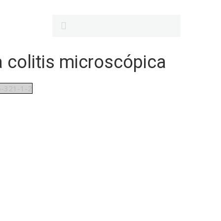
 colitis microscópica
-321-1-2