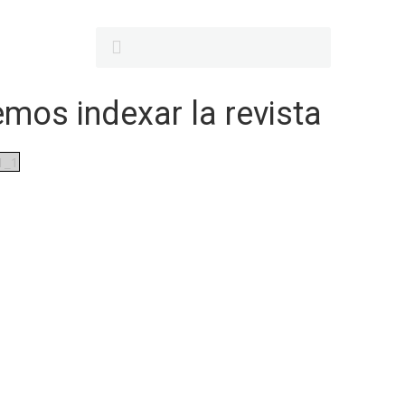
emos indexar la revista
1_1