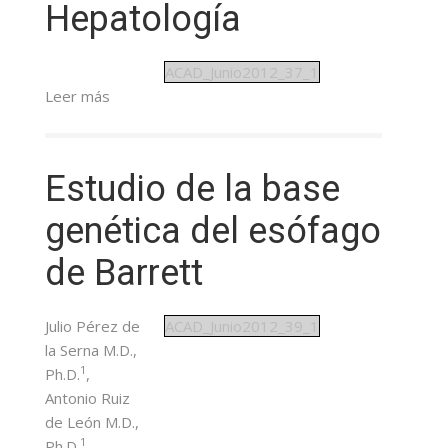
Hepatología
ACAD_Junio2012_37_1
Leer más
Estudio de la base
genética del esófago
de Barrett
Julio Pérez de
ACAD_Junio2012_39_1
la Serna M.D.,
1
Ph.D.
,
Antonio Ruiz
de León M.D.,
1
Ph.D.
,