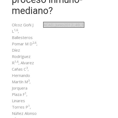
mediano?
Olcoz Goñi J
ACAD_Junio2012_49_1
1,6
L
,
Ballesteros
2,6
Pomar M D
,
Díez
Rodríguez
1,6
R
, Alvarez
3
Cañas C
,
Hernando
3
Martín M
,
Jorquera
1
Plaza F
,
Linares
1
Torres P
,
Núñez Alonso