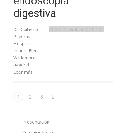
endoscopia
digestiva
Dr. Guillermo
ACAD_Diciembre2011_184
Payeras
Hospital
Infanta Elena.
Valdemoro
(Madrid).
Leer más
1
2
3
Presentación
Comité editorial