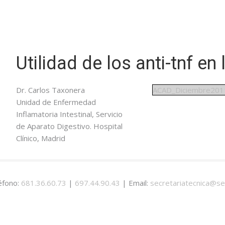
Utilidad de los anti-tnf en 
Dr. Carlos Taxonera
ACAD_Diciembre201
Unidad de Enfermedad
Inflamatoria Intestinal, Servicio
de Aparato Digestivo. Hospital
Clínico, Madrid
éfono:
681.36.60.73
|
697.44.90.43
| Email:
secretariatecnica@se