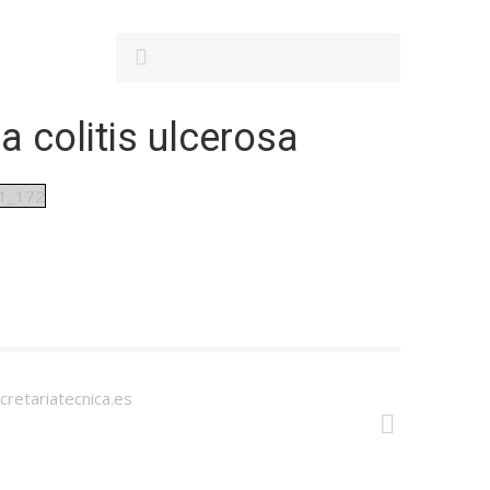
la colitis ulcerosa
1_172
cretariatecnica.es