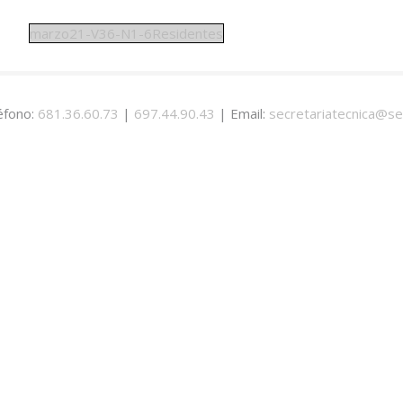
marzo21-V36-N1-6Residentes
éfono:
681.36.60.73
|
697.44.90.43
| Email:
secretariatecnica@se