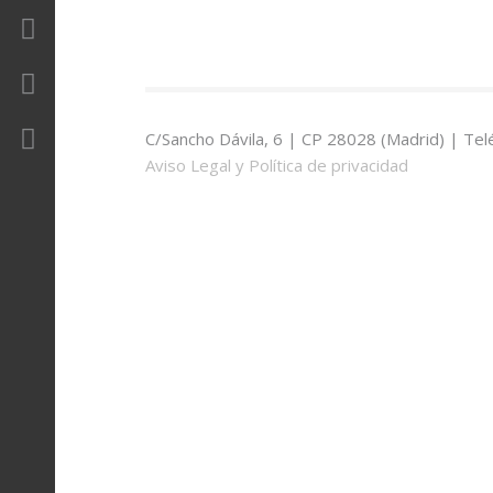
Revista
Contacto
Área Privada
C/Sancho Dávila, 6 | CP 28028 (Madrid) | Tel
Aviso Legal y Política de privacidad