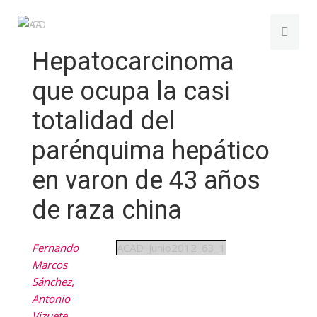
Hepatocarcinoma
que ocupa la casi
totalidad del
parénquima hepático
en varon de 43 años
de raza china
Fernando
ACAD_Junio2012_63_1
Marcos
Sánchez,
Antonio
Vizuete