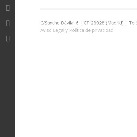
Revista
Contacto
C/Sancho Dávila, 6 | CP 28028 (Madrid) | Tel
Aviso Legal y Política de privacidad
Área Privada