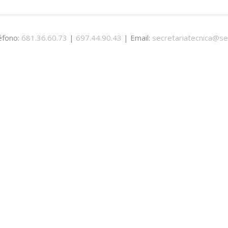
éfono:
681.36.60.73
|
697.44.90.43
| Email:
secretariatecnica@se