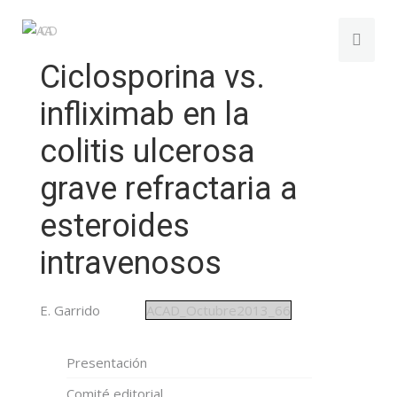
Ciclosporina vs.
infliximab en la
colitis ulcerosa
grave refractaria a
esteroides
intravenosos
E. Garrido
ACAD_Octubre2013_66
Presentación
Comité editorial