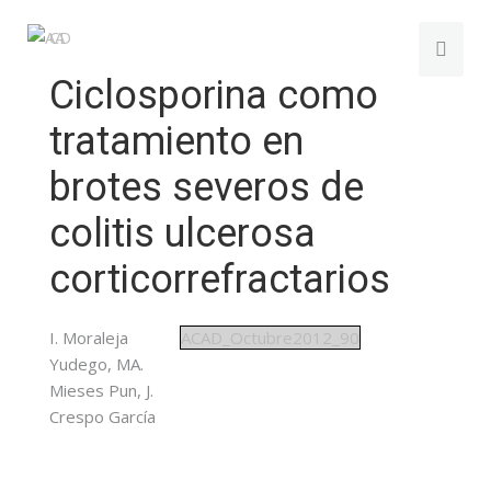
Ciclosporina como
tratamiento en
brotes severos de
colitis ulcerosa
corticorrefractarios
I. Moraleja
ACAD_Octubre2012_90
Yudego, MA.
Mieses Pun, J.
Crespo García