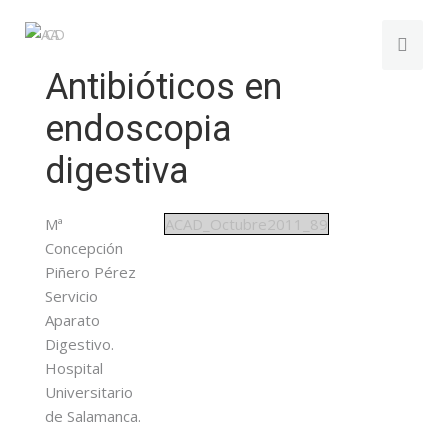
Antibióticos en
endoscopia
digestiva
Mª
ACAD_Octubre2011_89
Concepción
Piñero Pérez
Servicio
Aparato
Digestivo.
Hospital
Universitario
de Salamanca.