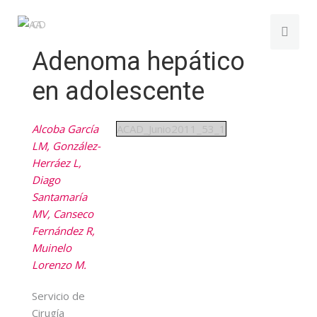
Adenoma hepático
en adolescente
Alcoba García
ACAD_Junio2011_53_1
LM, González-
Herráez L,
Diago
Santamaría
MV, Canseco
Fernández R,
Muinelo
Lorenzo M.
Servicio de
Cirugía