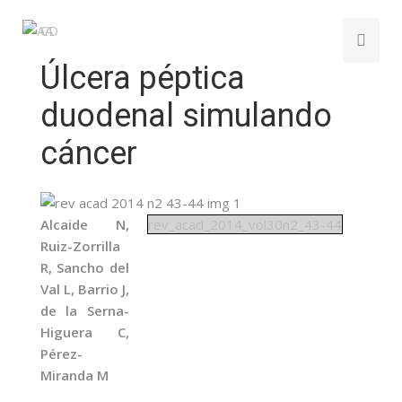
Úlcera péptica
duodenal simulando
cáncer
Alcaide N,
rev_acad_2014_vol30n2_43-44
Ruiz-Zorrilla
R, Sancho del
Val L, Barrio J,
de la Serna-
Higuera C,
Pérez-
Miranda M