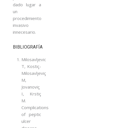
dado lugar a
un
procedimiento
invasivo
innecesario.
BIBLIOGRAFÍA
Milosavljevic
T, Kostiç-
Milosavljeviç
M,
Jovanoviç
I, Krstiç
M.
Complications
of peptic
ulcer
disease.