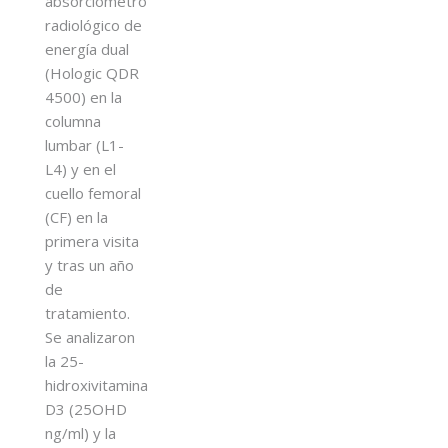
absorciómetro
radiológico de
energía dual
(Hologic QDR
4500) en la
columna
lumbar (L1-
L4) y en el
cuello femoral
(CF) en la
primera visita
y tras un año
de
tratamiento.
Se analizaron
la 25-
hidroxivitamina
D3 (25OHD
ng/ml) y la