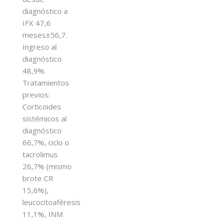
diagnóstico a
IFX 47,6
meses±56,7.
Ingreso al
diagnóstico
48,9%.
Tratamientos
previos:
Corticoides
sistémicos al
diagnóstico
66,7%, ciclo o
tacrolimus
26,7% (mismo
brote CR
15,6%),
leucocitoaféresis
11,1%, INM