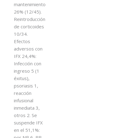
mantenimiento
26% (12/45).
Reintroducción
de corticoides
10/34.
Efectos
adversos con
IFX 24,4%:
Infección con
ingreso 5 (1
éxitus),
psoriasis 1,
reacción
infusional
inmediata 3,
otros 2. Se
suspende IFX
en el 51,1%:
por NR 6, PR