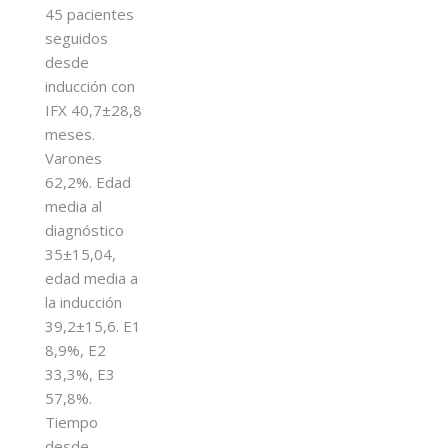
45 pacientes
seguidos
desde
inducción con
IFX 40,7±28,8
meses.
Varones
62,2%. Edad
media al
diagnóstico
35±15,04,
edad media a
la inducción
39,2±15,6. E1
8,9%, E2
33,3%, E3
57,8%.
Tiempo
desde