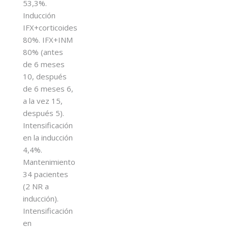
53,3%.
Inducción
IFX+corticoides
80%. IFX+INM
80% (antes
de 6 meses
10, después
de 6 meses 6,
a la vez 15,
después 5).
Intensificación
en la inducción
4,4%.
Mantenimiento
34 pacientes
(2 NR a
inducción).
Intensificación
en