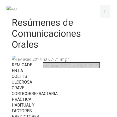
Resúmenes de
Comunicaciones
Orales
REMICADE
rev_acad_2014_vol30n3_67-71
EN LA
COLITIS
ULCEROSA
GRAVE
CORTICORREFRACTARIA:
PRÁCTICA
HABITUAL Y
FACTORES
PREDICTORES