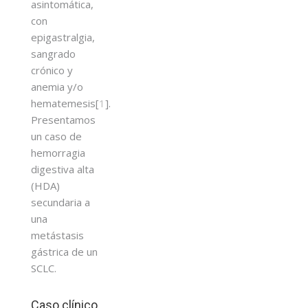
asintomática,
con
epigastralgia,
sangrado
crónico y
anemia y/o
hematemesis[
1
].
Presentamos
un caso de
hemorragia
digestiva alta
(HDA)
secundaria a
una
metástasis
gástrica de un
SCLC.
Caso clínico