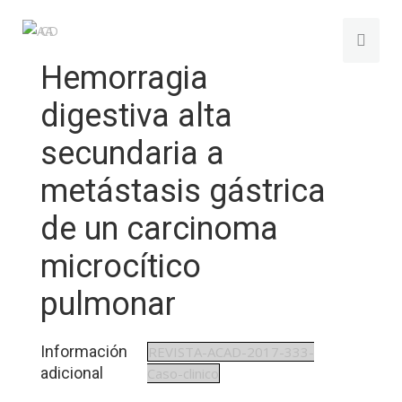
Hemorragia
digestiva alta
secundaria a
metástasis gástrica
de un carcinoma
microcítico
pulmonar
Información
REVISTA-ACAD-2017-333-
adicional
Caso-clinico