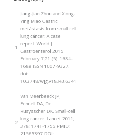
Jiang-Jiao Zhou and Xiong-
Ying Miao Gastric
metástasis from small cell
lung cáncer: A case
report. World J
1
Gastroenterol 2015
February 7;21 (5): 1684-
1688 ISSN 1007-9327.
doi:
10.3748/wjg.v18.i43.6341
Van Meerbeeck JP,
Fennell DA, De
Rusysscher DK. Small-cell
lung cancer. Lancet 2011;
2
378: 1741-1755 PMID:
21565397 DOI: