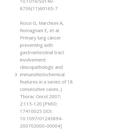
10.1016/S0140-
6736(11)60165-7
Rossi G, Marchioni A,
Romagnani E, et al.
Primary lung cáncer
presenting with
gastrointestinal tract
involvement:
clinicopathologic and
3
immunohistochemical
features in a series of 18
consecutive cases. J
Thorac Oncol 2007;
2:115-120 [PMID:
17410025 DOI:
10.1097/01243894-
200702000-00004]