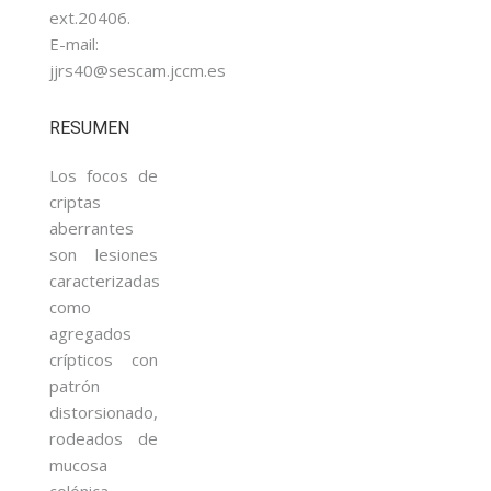
ext.20406.
E-mail:
jjrs40@sescam.jccm.es
RESUMEN
Los focos de
criptas
aberrantes
son lesiones
caracterizadas
como
agregados
crípticos con
patrón
distorsionado,
rodeados de
mucosa
colónica