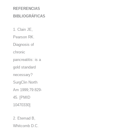
REFERENCIAS
BIBLIOGRÁFICAS
1. Clain JE,
Pearson RK.
Diagnosis of
chronic
pancreatitis: is a
gold standard
necessary?
SurgClin North
Am 1999;79:829-
45. [PMID
10470330]
2. Etemad B,
Whitcomb D.C.