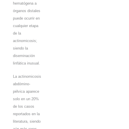
hematógena a
órganos distales
puede ocurrir en
cualquier etapa
de la
actinomicosis;
siendo la
diseminación
linfática inusual.
La actinomicosis
abdómino-
pélvica aparece
solo en un 20%
de los casos
reportados en la
literatura, siendo
aún más raros