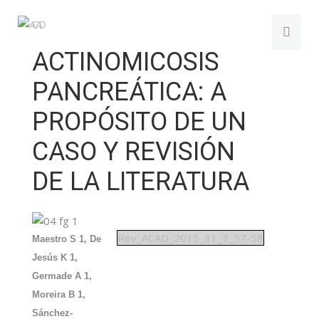
ACTINOMICOSIS
PANCREÁTICA: A
PROPÓSITO DE UN
CASO Y REVISIÓN
DE LA LITERATURA
Rev_ACAD_2015_31_3_57-58
Maestro S
1
, De
Jesús K
1
,
Germade A
1
,
Moreira B
1
,
Sánchez-