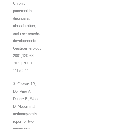
Chronic
pancreatitis:
diagnosis,
classification,
and new genetic
developments.
Gastroenterology
2001;120:682-
707. [PMID
11179244
3. Cintron JR,
Del Pino A,
Duarte B, Wood
D. Abdominal
actinomycosis:
report of two
cases and