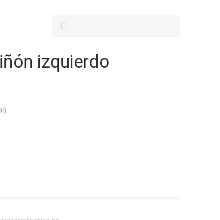
riñón izquierdo
l).