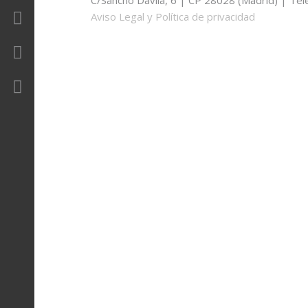
C/Sancho Dávila, 6 | CP 28028 (Madrid) | Tel
Revista
Aviso Legal y Política de privacidad
Contacto
Área Privada