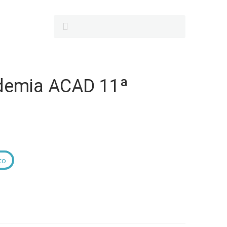
demia ACAD 11ª
to