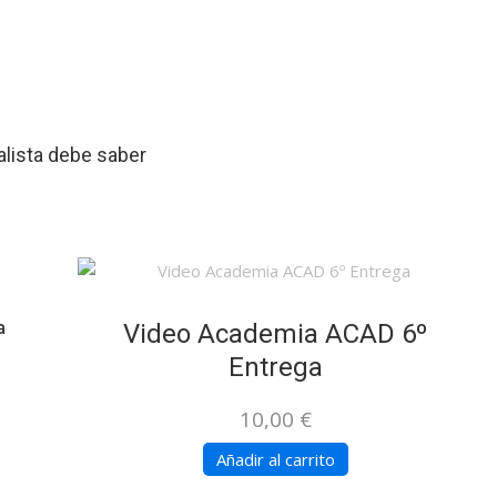
alista debe saber
ª
Video Academia ACAD 6º
Entrega
10,00
€
Añadir al carrito