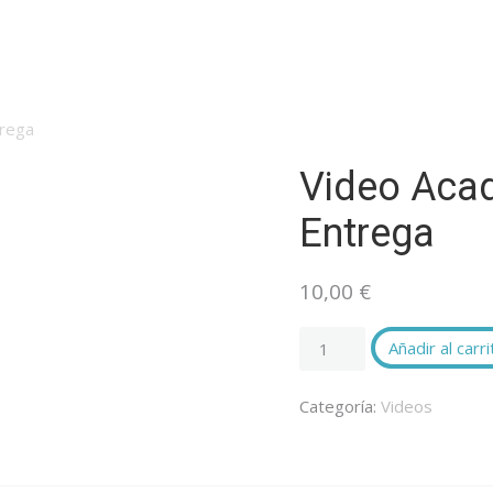
trega
Video Aca
Entrega
10,00
€
Video
Añadir al carri
Academia
ACAD
Categoría:
Videos
11ª
Entrega
cantidad