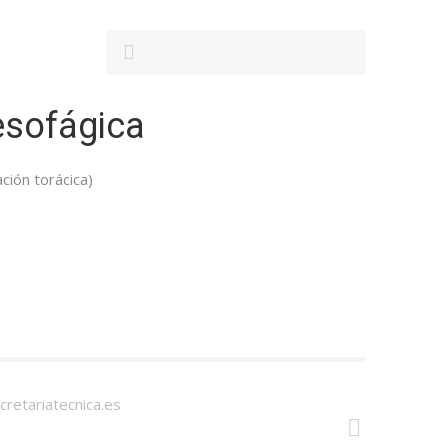
esofágica
ción torácica)
cretariatecnica.es