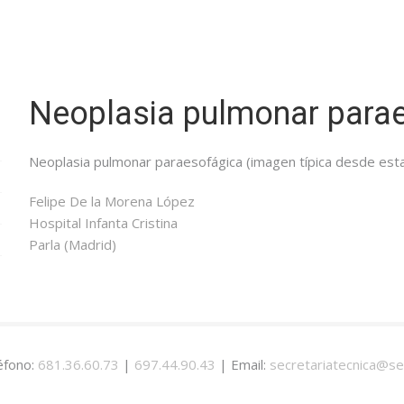
Neoplasia pulmonar para
Neoplasia pulmonar paraesofágica (imagen típica desde esta
Felipe De la Morena López
Hospital Infanta Cristina
Parla (Madrid)
éfono:
681.36.60.73
|
697.44.90.43
| Email:
secretariatecnica@se