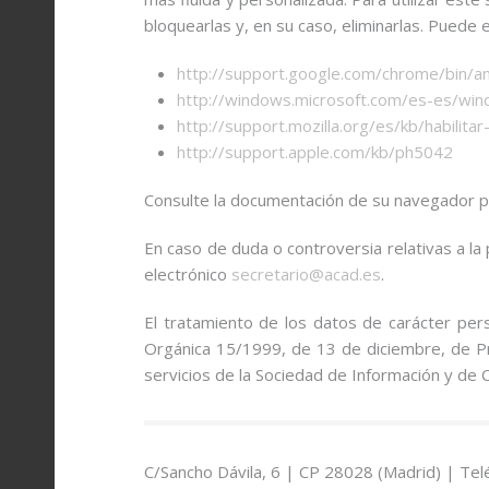
bloquearlas y, en su caso, eliminarlas. Puede
http://support.google.com/chrome/bin
http://windows.microsoft.com/es-es/win
http://support.mozilla.org/es/kb/habilita
http://support.apple.com/kb/ph5042
Consulte la documentación de su navegador p
En caso de duda o controversia relativas a la 
electrónico
secretario@acad.es
.
El tratamiento de los datos de carácter per
Orgánica 15/1999, de 13 de diciembre, de Pr
servicios de la Sociedad de Información y de C
C/Sancho Dávila, 6 | CP 28028 (Madrid) | Tel