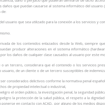
cuencia, daño o perjuicio que pudieran derivarse de dicho acce
os daños que puedan causarse al sistema informático del usuario 
 de:
el usuario que sea utilizado para la conexión a los servicios y c
 mismo.
ivada de los contenidos enlazados desde la Web, siempre que s
uedan producir alteraciones en el sistema informático (hardwar
 por los daños de cualquier clase causados al usuario por este mo
nte o un tercero, considerara que el contenido o los servicios p
o usuario, de un cliente o de un tercero susceptibles de indemnizac
 ser considerados delictivos conforme la normativa penal español
hos de propiedad intelectual o industrial,
igro el orden público, la investigación penal, la seguridad pública
igro la protección de la salud pública, el respeto a la dignidad d
erá ponerse en contacto con ACAD, por alguno de los medios dispon