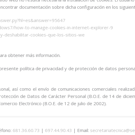
 encontrar documentación sobre dicha configuración en los siguien
/answer.py?hl=es&answer=95647
dows7/how-to-manage-cookies-in-internet-explorer-9
r-y-deshabilitar-cookies-que-los-sitios-we
ara obtener más información.
presente política de privacidad y de protección de datos personal
sonal, así como el envío de comunicaciones comerciales realiza
otección de Datos de Carácter Personal (B.O.E. de 14 de diciem
omercio Electrónico (B.O.E. de 12 de julio de 2002).
éfono:
681.36.60.73
|
697.44.90.43
| Email:
secretariatecnica@se