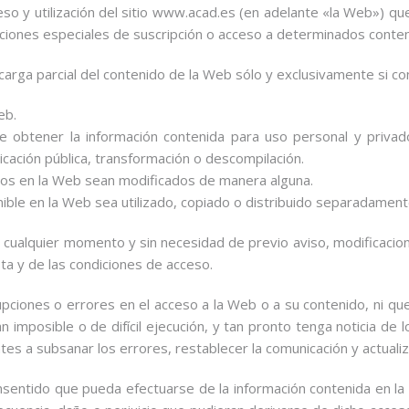
eso y utilización del sitio www.acad.es (en adelante «la Web») 
ndiciones especiales de suscripción o acceso a determinados conte
escarga parcial del contenido de la Web sólo y exclusivamente si co
eb.
e obtener la información contenida para uso personal y privad
icación pública, transformación o descompilación.
dos en la Web sean modificados de manera alguna.
nible en la Web sea utilizado, copiado o distribuido separadame
n cualquier momento y sin necesidad de previo aviso, modificacion
ta y de las condiciones de acceso.
rupciones o errores en el acceso a la Web o a su contenido, ni qu
imposible o de difícil ejecución, y tan pronto tenga noticia de l
es a subsanar los errores, restablecer la comunicación y actualiz
nsentido que pueda efectuarse de la información contenida en la 