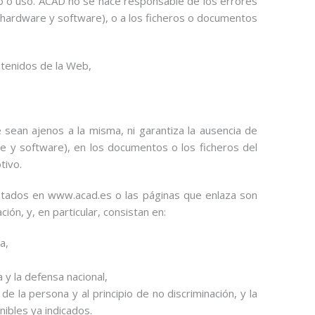
so o uso. ACAD no se hace responsable de los errores
(hardware y software), o a los ficheros o documentos
ontenidos de la Web,
ean ajenos a la misma, ni garantiza la ausencia de
e y software), en los documentos o los ficheros del
tivo.
restados en www.acad.es o las páginas que enlaza son
ión, y, en particular, consistan en:
a,
 y la defensa nacional,
e la persona y al principio de no discriminación, y la
ibles ya indicados.