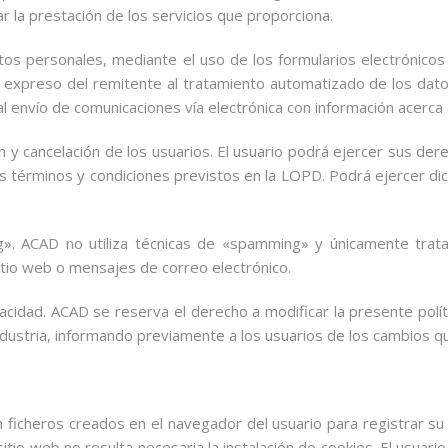
ar la prestación de los servicios que proporciona.
datos personales, mediante el uso de los formularios electrónic
 expreso del remitente al tratamiento automatizado de los dato
al envío de comunicaciones vía electrónica con información acerca
n y cancelación de los usuarios. El usuario podrá ejercer sus dere
s términos y condiciones previstos en la LOPD. Podrá ejercer dic
». ACAD no utiliza técnicas de «spamming» y únicamente trata
sitio web o mensajes de correo electrónico.
ivacidad. ACAD se reserva el derecho a modificar la presente polí
industria, informando previamente a los usuarios de los cambios q
on ficheros creados en el navegador del usuario para registrar su
 sitio web no resulta necesaria la instalación de cookies. El usua